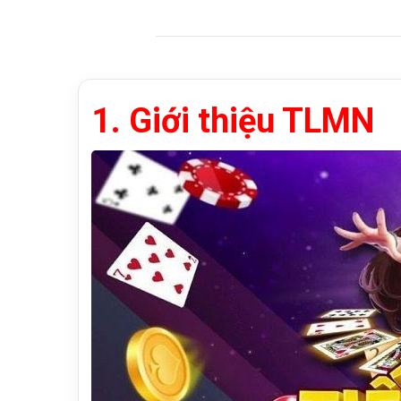
1. Giới thiệu TLMN