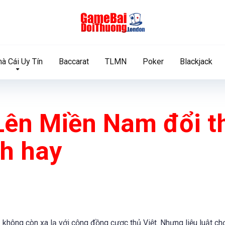
à Cái Uy Tín
Baccarat
TLMN
Poker
Blackjack
Lên Miền Nam đổi t
h hay
g
không còn xa lạ với cộng đồng cược thủ Việt. Nhưng liệu luật chơ