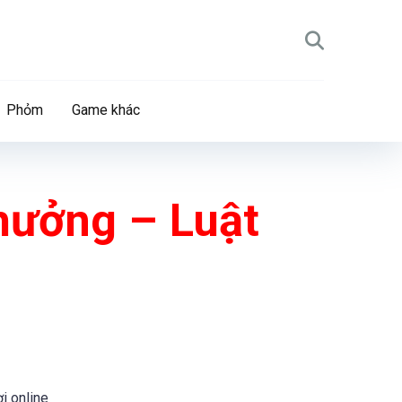
Phỏm
Game khác
hưởng – Luật
i online