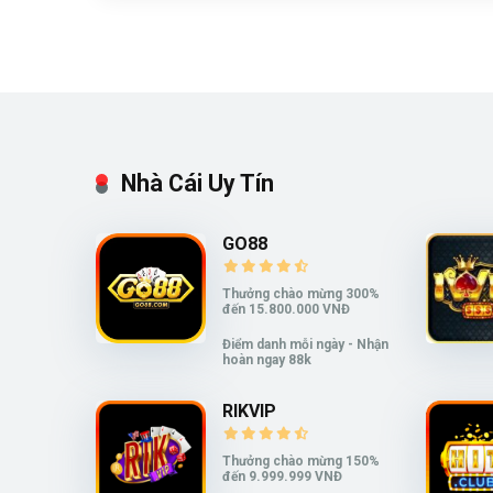
tập bạn bè. Người chơi có thể tham gia mọi lúc mọi
an toàn.
2. Luật chơi TLMN ch
Nhà Cái Uy Tín
GO88
Thưởng chào mừng 300%
đến 15.800.000 VNĐ
Điểm danh mỗi ngày - Nhận
hoàn ngay 88k
RIKVIP
Thưởng chào mừng 150%
đến 9.999.999 VNĐ