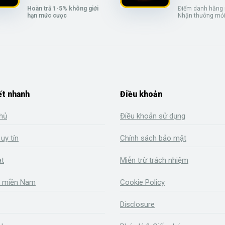
Hoàn trả 1-5% không giới
Điểm danh hằng 
hạn mức cược
Nhận thưởng mỏi
thưởng rất hấp dẫn
luật chơi các trò chơi bài truyền thống
, thể lệ TLMN khá tươn
ết nhanh
Điều khoản
t Nam, sử dụng bộ bài Tây 52 lá. Thông thường có từ 2–4 người t
hủ
Điều khoản sử dụng
ính là trở thành người đầu tiên đánh hết toàn bộ bài trên tay.
uy tín
Chính sách bảo mật
at
Miễn trừ trách nhiệm
i thưởng
, quy định các lá bài được xếp theo giá trị từ nhỏ đến lớn
n miền Nam
Cookie Policy
 < 2.
Disclosure
y còn gọi là Chuồn) < Rô < Cơ