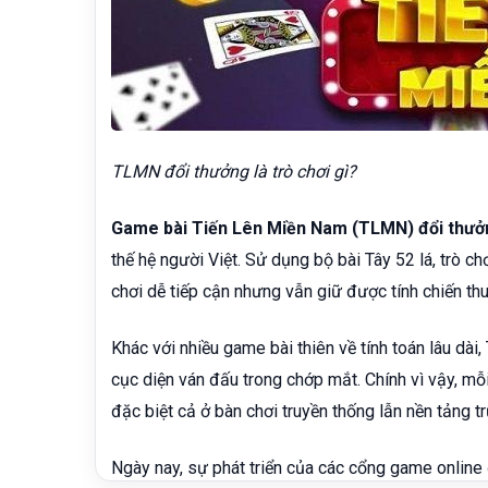
TLMN đổi thưởng là trò chơi gì?
Game bài Tiến Lên Miền Nam (TLMN) đổi thưở
thế hệ người Việt. Sử dụng bộ bài Tây 52 lá, trò c
chơi dễ tiếp cận nhưng vẫn giữ được tính chiến thu
Khác với nhiều game bài thiên về tính toán lâu dài
cục diện ván đấu trong chớp mắt. Chính vì vậy, mỗ
đặc biệt cả ở bàn chơi truyền thống lẫn nền tảng tr
Ngày nay, sự phát triển của các cổng game online 