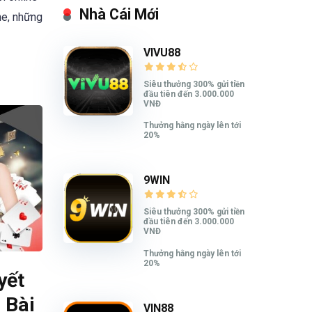
Nhà Cái Mới
ine, những
VIVU88
Siêu thưởng 300% gửi tiền
đầu tiên đến 3.000.000
VNĐ
Thưởng hằng ngày lên tới
20%
9WIN
Siêu thưởng 300% gửi tiền
đầu tiên đến 3.000.000
VNĐ
Thưởng hằng ngày lên tới
20%
yết
 Bài
VIN88