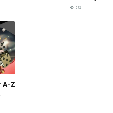
592
ừ A-Z
a