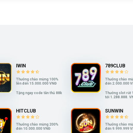
 nơi, tận hưởng nhiều chế độ như chơi thử, đấu trực tiếp và đổi 
i tiết
IWIN
789CLUB
Thưởng chào mừng 100%
Thưởng chào m
lên đến 15.000.000 VNĐ
đến 2.000.000 
Tặng ngay code tân thủ 88k
Thưởng slot rút
tới 1.288.888. 
HITCLUB
SUNWIN
Thưởng chào mừng 200%
Thưởng chào m
đến 10.000.000 VNĐ
đến 9.999.999 