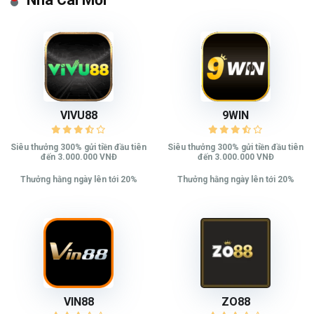
VIVU88
9WIN
Siêu thưởng 300% gửi tiền đầu tiên
Siêu thưởng 300% gửi tiền đầu tiên
đến 3.000.000 VNĐ
đến 3.000.000 VNĐ
Thưởng hằng ngày lên tới 20%
Thưởng hằng ngày lên tới 20%
VIN88
ZO88