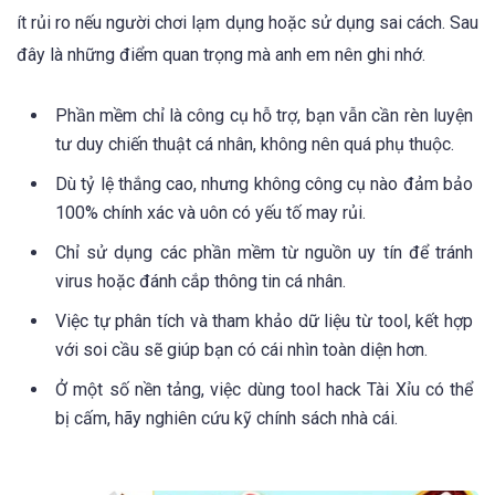
ít rủi ro nếu người chơi lạm dụng hoặc sử dụng sai cách. Sau
đây là những điểm quan trọng mà anh em nên ghi nhớ.
Phần mềm chỉ là công cụ hỗ trợ, bạn vẫn cần rèn luyện
tư duy chiến thuật cá nhân, không nên quá phụ thuộc.
Dù tỷ lệ thắng cao, nhưng không công cụ nào đảm bảo
100% chính xác và uôn có yếu tố may rủi.
Chỉ sử dụng các phần mềm từ nguồn uy tín để tránh
virus hoặc đánh cắp thông tin cá nhân.
Việc tự phân tích và tham khảo dữ liệu từ tool, kết hợp
với soi cầu sẽ giúp bạn có cái nhìn toàn diện hơn.
Ở một số nền tảng, việc dùng tool hack Tài Xỉu có thể
bị cấm, hãy nghiên cứu kỹ chính sách nhà cái.