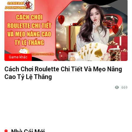
Game khác
Cách Chơi Roulette Chi Tiết Và Mẹo Nâng
Cao Tỷ Lệ Thắng
669
Nhà Cái Mới