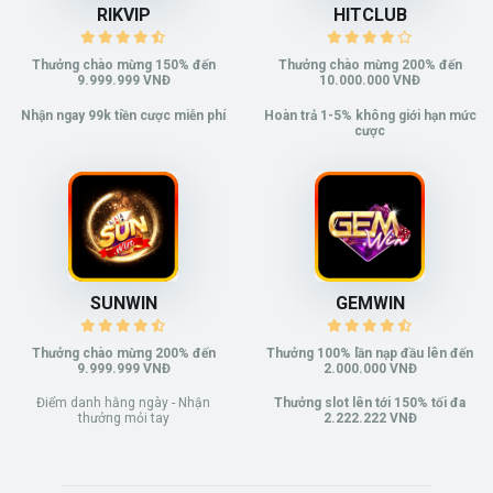
RIKVIP
HITCLUB
Thưởng chào mừng 150% đến
Thưởng chào mừng 200% đến
9.999.999 VNĐ
10.000.000 VNĐ
Nhận ngay 99k tiền cược miễn phí
Hoàn trả 1-5% không giới hạn mức
cược
SUNWIN
GEMWIN
Thưởng chào mừng 200% đến
Thưởng 100% lần nạp đầu lên đến
9.999.999 VNĐ
2.000.000 VNĐ
Điểm danh hằng ngày - Nhận
Thưởng slot lên tới 150% tối đa
thưởng mỏi tay
2.222.222 VNĐ