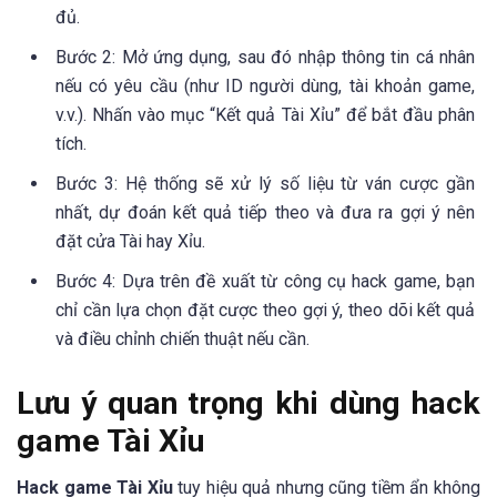
đủ.
Bước 2: Mở ứng dụng, sau đó nhập thông tin cá nhân
nếu có yêu cầu (như ID người dùng, tài khoản game,
v.v.). Nhấn vào mục “Kết quả Tài Xỉu” để bắt đầu phân
tích.
Bước 3: Hệ thống sẽ xử lý số liệu từ ván cược gần
nhất, dự đoán kết quả tiếp theo và đưa ra gợi ý nên
đặt cửa Tài hay Xỉu.
Bước 4: Dựa trên đề xuất từ công cụ hack game, bạn
chỉ cần lựa chọn đặt cược theo gợi ý, theo dõi kết quả
và điều chỉnh chiến thuật nếu cần.
Lưu ý quan trọng khi dùng hack
game Tài Xỉu
Hack game Tài Xỉu
tuy hiệu quả nhưng cũng tiềm ẩn không