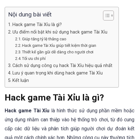
Nội dung bài viết
Hack game Tài Xỉu là gì?
Ưu điểm nổi bật khi sử dụng hack game Tài Xỉu
Giúp tăng tỷ lệ thắng cao
Hack game Tài Xỉu giúp tiết kiệm thời gian
Thiết kế gần gũi dễ dàng cho người chơi
Tối ưu chi phí
Cách sử dụng công cụ hack Tài Xỉu hiệu quả nhất
Lưu ý quan trọng khi dùng hack game Tài Xỉu
Kết luận
Hack game Tài Xỉu là gì?
Hack game Tài Xỉu
là hình thức sử dụng phần mềm hoặc
ứng dụng nhằm can thiệp vào hệ thống trò chơi, từ đó cung
cấp các dữ liệu và phân tích giúp người chơi dự đoán kết
quả một cách chính xác hơn. Những công cụ này thường tích