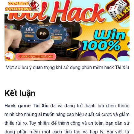
Một số lưu ý quan trọng khi sử dụng phần mềm hack Tài Xỉu
Kết luận
Hack game Tài Xỉu
đã và đang trở thành lựa chọn thông
minh cho những ai muốn nâng cao hiệu suất cá cược và giảm
thiểu rủi ro. Tuy nhiên, để thành công và an toàn, bạn cần sử
dụng phần mềm một cách tỉnh táo và hợp lý. Bài viết từ