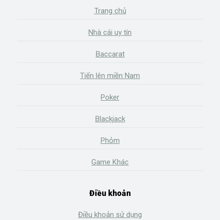
Trang chủ
Nhà cái uy tín
Baccarat
Tiến lên miền Nam
Poker
Blackjack
Phỏm
Game Khác
Điều khoản
Điều khoản sử dụng