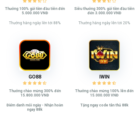
Thưởng 100% gửi tiền đầu tiên đến
Siêu thưởng 300% gửi tiền đầu tiên
5.000.000 VNĐ
đến 3.000.000 VNĐ
Thưởng hằng ngày lên tới 88%
Thưởng hằng ngày lên tới 20%
GO88
IWIN
Thưởng chào mừng 300% đến
Thưởng chào mừng 100% lên đến
15.800.000 VNĐ
15.000.000 VNĐ
Điểm danh mỗi ngày - Nhận hoàn
Tặng ngay code tân thủ 88k
ngay 88k