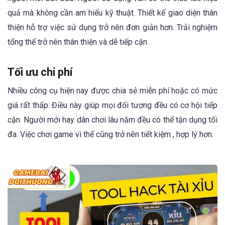
quả mà không cần am hiểu kỹ thuật. Thiết kế giao diện thân
thiện hỗ trợ việc sử dụng trở nên đơn giản hơn. Trải nghiệm
tổng thể trở nên thân thiện và dễ tiếp cận.
Tối ưu chi phí
Nhiều công cụ hiện nay được chia sẻ miễn phí hoặc có mức
giá rất thấp. Điều này giúp mọi đối tượng đều có cơ hội tiếp
cận. Người mới hay dân chơi lâu năm đều có thể tận dụng tối
đa. Việc chơi game vì thế cũng trở nên tiết kiệm , hợp lý hơn.