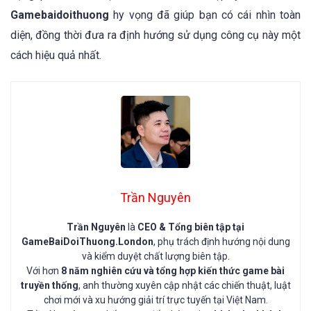
Gamebaidoithuong
hy vọng đã giúp bạn có cái nhìn toàn
diện, đồng thời đưa ra định hướng sử dụng công cụ này một
cách hiệu quả nhất.
Trần Nguyên
Trần Nguyên
là
CEO & Tổng biên tập tại
GameBaiDoiThuong.London
, phụ trách định hướng nội dung
và kiểm duyệt chất lượng biên tập.
Với hơn
8 năm nghiên cứu và tổng hợp kiến thức game bài
truyền thống
, anh thường xuyên cập nhật các chiến thuật, luật
chơi mới và xu hướng giải trí trực tuyến tại Việt Nam.