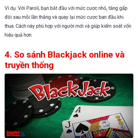
Ví dụ: Với Paroli, bạn bắt đầu với mức cược nhỏ, tăng gấp
đôi sau mỗi lần thắng và quay lại mức cược ban đầu khi
thua. Cách này phù hợp với người mới và giúp kiểm soát vốn
hiệu quả hơn.
4. So sánh Blackjack online và
truyền thống