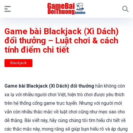
Game bài Blackjack (Xì Dách)
đổi thưởng – Luật chơi & cách
tính điểm chi tiết
Blackjack
Game bài Blackjack (Xì Dách) đổi thưởng
hẳn không còn
xa lạ với nhiều người chơi Việt, hiện trò chơi được yêu thích
trên hệ thống cổng game trực tuyến. Nhưng với người mới
vẫn còn nhiều thắc mắc về luật chơi cũng như mẹo sao cho
dễ thắng. Bài viết này, hãy cùng chúng tôi tìm hiểu chi tiết về
các thắc mắc này, mong rằng sẽ giúp bạn hiểu rõ và áp dụng