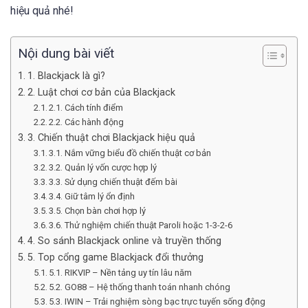
hiệu quả nhé!
Nội dung bài viết
1. Blackjack là gì?
2. Luật chơi cơ bản của Blackjack
2.1. Cách tính điểm
2.2. Các hành động
3. Chiến thuật chơi Blackjack hiệu quả
3.1. Nắm vững biểu đồ chiến thuật cơ bản
3.2. Quản lý vốn cược hợp lý
3.3. Sử dụng chiến thuật đếm bài
3.4. Giữ tâm lý ổn định
3.5. Chọn bàn chơi hợp lý
3.6. Thử nghiệm chiến thuật Paroli hoặc 1-3-2-6
4. So sánh Blackjack online và truyền thống
5. Top cổng game Blackjack đổi thưởng
5.1. RIKVIP – Nền tảng uy tín lâu năm
5.2. GO88 – Hệ thống thanh toán nhanh chóng
5.3. IWIN – Trải nghiệm sòng bạc trực tuyến sống động