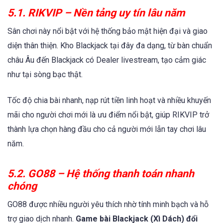
5.1. RIKVIP – Nền tảng uy tín lâu năm
Sân chơi này nổi bật với hệ thống bảo mật hiện đại và giao
diện thân thiện. Kho Blackjack tại đây đa dạng, từ bàn chuẩn
châu Âu đến Blackjack có Dealer livestream, tạo cảm giác
như tại sòng bạc thật.
Tốc độ chia bài nhanh, nạp rút tiền linh hoạt và nhiều khuyến
mãi cho người chơi mới là ưu điểm nổi bật, giúp RIKVIP trở
thành lựa chọn hàng đầu cho cả người mới lẫn tay chơi lâu
năm.
5.2. GO88 – Hệ thống thanh toán nhanh
chóng
GO88 được nhiều người yêu thích nhờ tính minh bạch và hỗ
trợ giao dịch nhanh.
Game bài Blackjack (Xì Dách) đổi