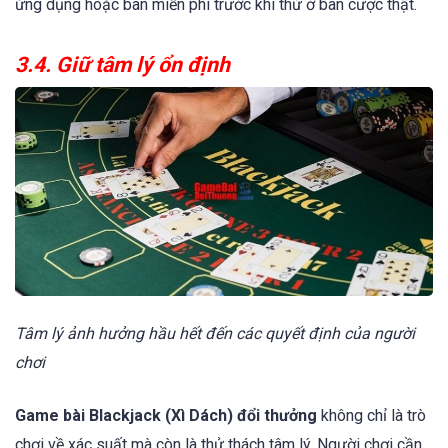
ứng dụng hoặc bàn miễn phí trước khi thử ở bàn cược thật.
3.4. Giữ tâm lý ổn định
Tâm lý ảnh hưởng hầu hết đến các quyết định của người
chơi
Game bài Blackjack (Xì Dách) đổi thưởng
không chỉ là trò
chơi về xác suất mà còn là thử thách tâm lý. Người chơi cần