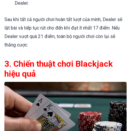
Dealer.
Sau khi tất cả người chơi hoàn tất lượt của mình, Dealer sẽ
lật bài và tiếp tục rút cho đến khi đạt ít nhất 17 điểm. Nếu
Dealer vượt quá 21 điểm, toàn bộ người chơi còn lại sẽ
thắng cược.
3. Chiến thuật chơi Blackjack
hiệu quả