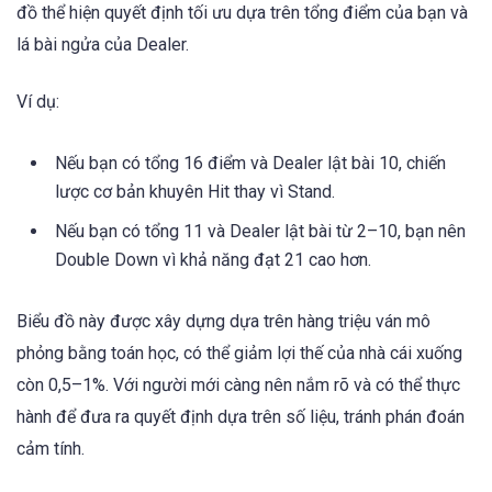
đồ thể hiện quyết định tối ưu dựa trên tổng điểm của bạn và
lá bài ngửa của Dealer.
Ví dụ:
Nếu bạn có tổng 16 điểm và Dealer lật bài 10, chiến
lược cơ bản khuyên Hit thay vì Stand.
Nếu bạn có tổng 11 và Dealer lật bài từ 2–10, bạn nên
Double Down vì khả năng đạt 21 cao hơn.
Biểu đồ này được xây dựng dựa trên hàng triệu ván mô
phỏng bằng toán học, có thể giảm lợi thế của nhà cái xuống
còn 0,5–1%. Với người mới càng nên nắm rõ và có thể thực
hành để đưa ra quyết định dựa trên số liệu, tránh phán đoán
cảm tính.