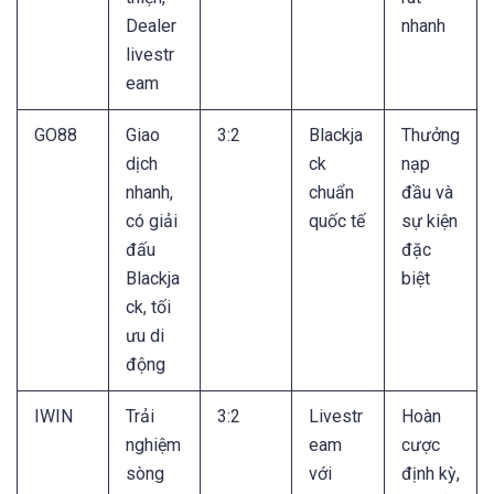
Dealer
nhanh
livestr
eam
GO88
Giao
3:2
Blackja
Thưởng
dịch
ck
nạp
nhanh,
chuẩn
đầu và
có giải
quốc tế
sự kiện
đấu
đặc
Blackja
biệt
ck, tối
ưu di
động
IWIN
Trải
3:2
Livestr
Hoàn
nghiệm
eam
cược
sòng
với
định kỳ,