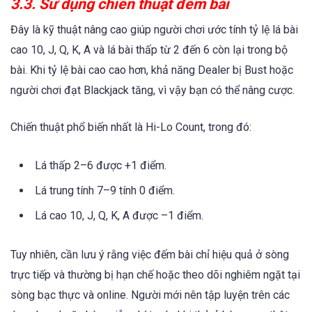
3.3. Sử dụng chiến thuật đếm bài
Đây là kỹ thuật nâng cao giúp người chơi ước tính tỷ lệ lá bài
cao 10, J, Q, K, A và lá bài thấp từ 2 đến 6 còn lại trong bộ
bài. Khi tỷ lệ bài cao cao hơn, khả năng Dealer bị Bust hoặc
người chơi đạt Blackjack tăng, vì vậy bạn có thể nâng cược.
Chiến thuật phổ biến nhất là Hi-Lo Count, trong đó:
Lá thấp 2–6 được +1 điểm.
Lá trung tính 7–9 tính 0 điểm.
Lá cao 10, J, Q, K, A được –1 điểm.
Tuy nhiên, cần lưu ý rằng việc đếm bài chỉ hiệu quả ở sòng
trực tiếp và thường bị hạn chế hoặc theo dõi nghiêm ngặt tại
sòng bạc thực và online. Người mới nên tập luyện trên các