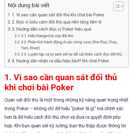
Nội dung bài viết
1. Vì sao cần quan sát đối thủ khi chơi bài Poker
2. Đọc vị biểu cảm đối thủ qua nền tảng tâm lý
3. Hướng dẫn cách đọc vị Poker hiệu quả
3.1. Hiểu Range bài của đối thủ
3.2. Phân tích hành động ở các vòng cược (Pre-flop, Flop,
Turn, River)
3.3. Luyện tập và tự xem xét lại để cải thiện cách đọc đối thủ
4. Hướng dẫn nhận ra dấu hiệu bluff khi chơi Poker
1. Vì sao cần quan sát đối thủ
khi chơi bài Poker
Quan sát đối thủ là một trong những kỹ năng quan trọng nhất
trong Poker – không chỉ để hiểu “poker là gì” mà chính xác
hơn là để hiểu cách đối thủ chơi và đưa ra quyết định phù
hợp. Khi bạn quan sát kỹ lưỡng, bạn thu thập được thông tin