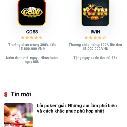
GO88
IWIN
Thưởng chào mừng 300% đến
Thưởng chào mừng 100% lên đến
15.800.000 VNĐ
15.000.000 VNĐ
Điểm danh mỗi ngày - Nhận hoàn
Tặng ngay code tân thủ 88k
ngay 88k
Tin mới
Lỗi poker giải: Những sai lầm phổ biến
và cách khắc phục phù hợp nhất