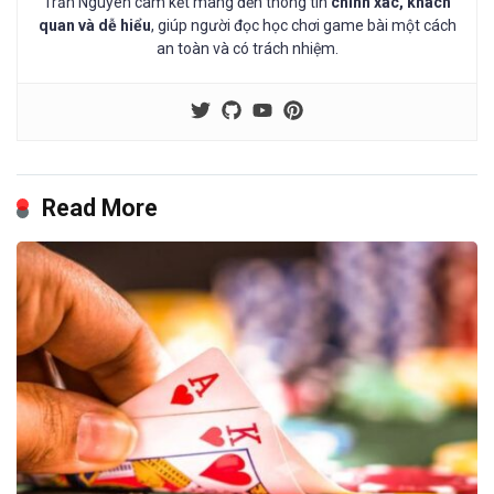
Trần Nguyên cam kết mang đến thông tin
chính xác, khách
quan và dễ hiểu
, giúp người đọc học chơi game bài một cách
an toàn và có trách nhiệm.
Read More