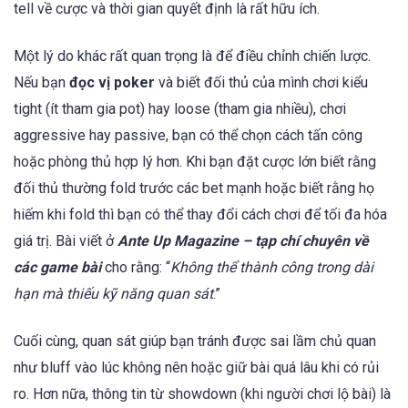
tell về cược và thời gian quyết định là rất hữu ích.
Một lý do khác rất quan trọng là để điều chỉnh chiến lược.
Nếu bạn
đọc vị poker
và biết đối thủ của mình chơi kiểu
tight (ít tham gia pot) hay loose (tham gia nhiều), chơi
aggressive hay passive, bạn có thể chọn cách tấn công
hoặc phòng thủ hợp lý hơn. Khi bạn đặt cược lớn biết rằng
đối thủ thường fold trước các bet mạnh hoặc biết rằng họ
hiếm khi fold thì bạn có thể thay đổi cách chơi để tối đa hóa
giá trị. Bài viết ở
Ante Up Magazine – tạp chí chuyên về
các game bài
cho rằng: “
Không thể thành công trong dài
hạn mà thiếu kỹ năng quan sát
.”
Cuối cùng, quan sát giúp bạn tránh được sai lầm chủ quan
như bluff vào lúc không nên hoặc giữ bài quá lâu khi có rủi
ro. Hơn nữa, thông tin từ showdown (khi người chơi lộ bài) là