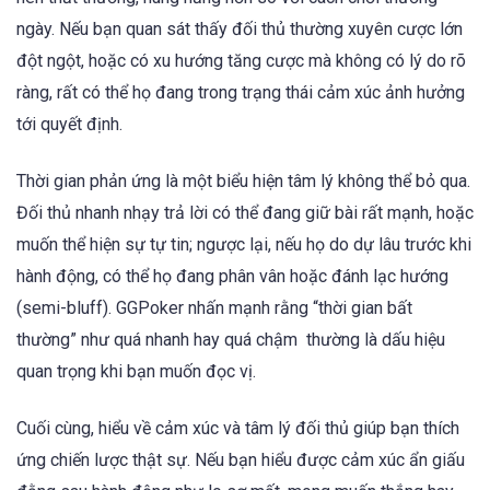
ngày. Nếu bạn quan sát thấy đối thủ thường xuyên cược lớn
đột ngột, hoặc có xu hướng tăng cược mà không có lý do rõ
ràng, rất có thể họ đang trong trạng thái cảm xúc ảnh hưởng
tới quyết định.
Thời gian phản ứng là một biểu hiện tâm lý không thể bỏ qua.
Đối thủ nhanh nhạy trả lời có thể đang giữ bài rất mạnh, hoặc
muốn thể hiện sự tự tin; ngược lại, nếu họ do dự lâu trước khi
hành động, có thể họ đang phân vân hoặc đánh lạc hướng
(semi-bluff). GGPoker nhấn mạnh rằng “thời gian bất
thường” như quá nhanh hay quá chậm thường là dấu hiệu
quan trọng khi bạn muốn đọc vị.
Cuối cùng, hiểu về cảm xúc và tâm lý đối thủ giúp bạn thích
ứng chiến lược thật sự. Nếu bạn hiểu được cảm xúc ẩn giấu