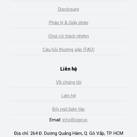
Disclosure
Pháp lý & Giấy phép
Chơi có trách nhiệm
Câu hỏi thường gặp (FAQ)
Liên hệ
Về chúng tôi
Liên hệ
Đội ngũ biên tập
Email:
info@cign.io
Địa chỉ: 264 Đ. Dương Quảng Hàm, Q. Gò Vấp, TP. HCM