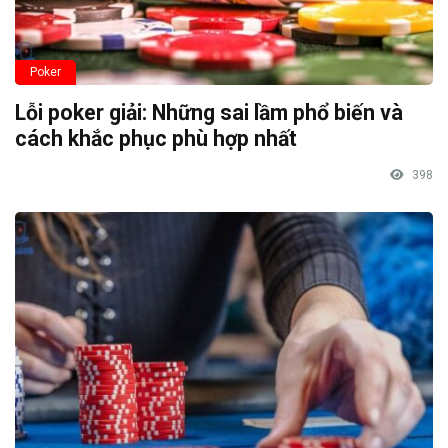
Poker
Lỗi poker giải: Những sai lầm phổ biến và
cách khắc phục phù hợp nhất
398