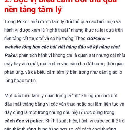
nền tảng tâm lý
Trong Poker, hiểu được tâm lý đối thủ qua các biểu hiện và
hành vi được xem là “nghệ thuật” nhưng thực ra lại dựa trên
nền tảng rất thực tế và có hệ thống. Theo
GGPoker –
website tổng hợp các bài viết hàng đầu về kỹ năng chơi
Poker
, phân tích hành vi không chỉ là quan sát những cái nhíu
mày hay ánh mắt, mà là nhìn vào cách họ đặt cược, thời gian
phản ứng, và cả biểu cảm tâm lý bên trong như cảm giác lo
lắng hoặc tự tin.
Một dấu hiệu tâm lý quan trọng là “tilt” khi người chơi bắt
đầu mất thăng bằng vì các ván thua hoặc sai lầm liên tục và
đây cũng là một trong những dấu hiệu được dùng trong
cách đọc vi poker
. Khi tilt xuất hiện, hành vi cược có thể trở
nên thất thường, hung hăng hơn so với cách chơi thường