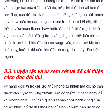
Mỗi vòng cược cung cấp thông tin mới để loại trừ hoặc thêm
vào range bài của đối thủ. Ví dụ, nếu đối thủ chỉ call bạn ở
pre-flop, sau đó check flop, thì có thể họ không có bài mạnh
hay draw; nếu họ raise mạnh ở turn trên board kết nối, rất có
thể họ vừa hoàn thành draw hoặc đã có bài khá mạnh. Nhờ
việc quan sát hành động từng vòng, bạn có thể điều chỉnh
chiến lược: bluff khi đối thủ có range yếu, value bet khi bạn
chắc tay, hoặc fold sớm khi đối phương cho thấy dấu hiệu
mạnh.
3.3. Luyện tập và tự xem xét lại để cải thiện
cách đọc đối thủ
Kỹ năng
đọc vị poker
đối thủ không tự nhiên mà có, nó cần
được rèn luyện thường xuyên. Bạn có thể thực hành ngay cả
khi không chơi – chỉ cần quan sát bàn chơi, hành động của
người khác, cố đoán range bài của họ và xem bạn đoán có