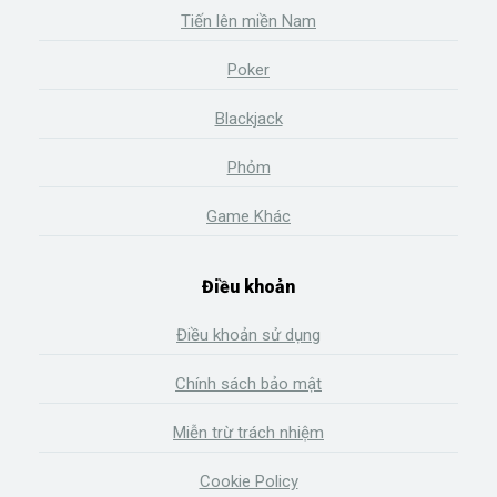
Tiến lên miền Nam
Poker
Blackjack
Phỏm
Game Khác
Điều khoản
Điều khoản sử dụng
Chính sách bảo mật
Miễn trừ trách nhiệm
Cookie Policy