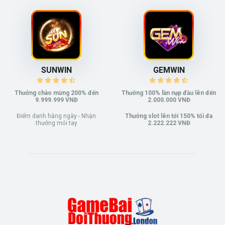
SUNWIN
GEMWIN
Thưởng chào mừng 200% đến
Thưởng 100% lần nạp đầu lên đến
9.999.999 VNĐ
2.000.000 VNĐ
Điểm danh hằng ngày - Nhận
Thưởng slot lên tới 150% tối đa
thưởng mỏi tay
2.222.222 VNĐ