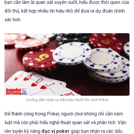
bạn cần làm là quan sát xuyên suốt, hiểu được thói quen của
đối thủ, kết hợp nhiều tín hiệu nhỏ để đưa ra dự đoán chính
xác hơn.
Hướng dẫn nhận ra dấu hiệu bluff khi chơi Poker
Để thành công trong Poker, người chơi không chỉ cần nắm
luật mà còn phải hiểu nghệ thuật quan sát và phân tích. Việc
rèn luyện kỹ năng
đọc vị poker
giúp bạn nhận ra các dấu