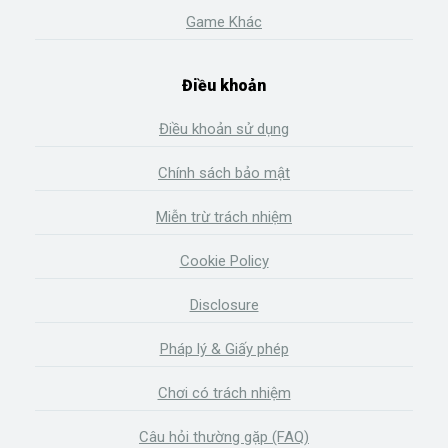
Game Khác
Điều khoản
Điều khoản sử dụng
Chính sách bảo mật
Miễn trừ trách nhiệm
Cookie Policy
Disclosure
Pháp lý & Giấy phép
Chơi có trách nhiệm
Câu hỏi thường gặp (FAQ)