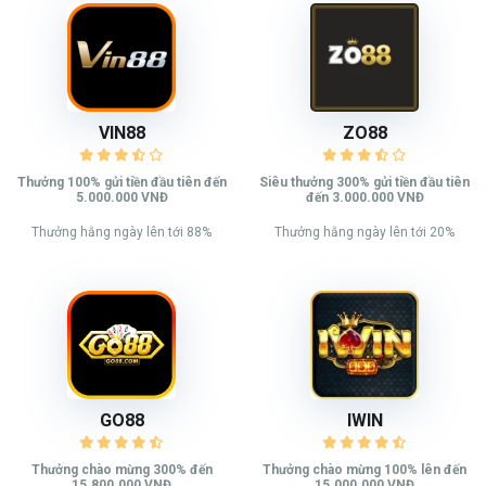
VIN88
ZO88
Thưởng 100% gửi tiền đầu tiên đến
Siêu thưởng 300% gửi tiền đầu tiên
5.000.000 VNĐ
đến 3.000.000 VNĐ
Thưởng hằng ngày lên tới 88%
Thưởng hằng ngày lên tới 20%
GO88
IWIN
Thưởng chào mừng 300% đến
Thưởng chào mừng 100% lên đến
15.800.000 VNĐ
15.000.000 VNĐ