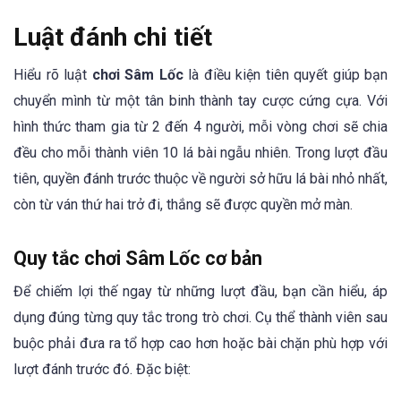
Luật đánh chi tiết
Hiểu rõ luật
chơi Sâm Lốc
là điều kiện tiên quyết giúp bạn
chuyển mình từ một tân binh thành tay cược cứng cựa. Với
hình thức tham gia từ 2 đến 4 người, mỗi vòng chơi sẽ chia
đều cho mỗi thành viên 10 lá bài ngẫu nhiên. Trong lượt đầu
tiên, quyền đánh trước thuộc về người sở hữu lá bài nhỏ nhất,
còn từ ván thứ hai trở đi, thắng sẽ được quyền mở màn.
Quy tắc chơi Sâm Lốc cơ bản
Để chiếm lợi thế ngay từ những lượt đầu, bạn cần hiểu, áp
dụng đúng từng quy tắc trong trò chơi. Cụ thể thành viên sau
buộc phải đưa ra tổ hợp cao hơn hoặc bài chặn phù hợp với
lượt đánh trước đó. Đặc biệt: