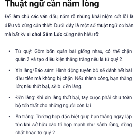
Thuật ngữ cần nằm lòng
Để làm chủ các ván đấu, nắm rõ những khái niệm cốt lõi là
điều vô cùng cần thiết. Dưới đây là một số thuật ngữ cơ bản
mà bất kỳ ai
chơi Sâm Lốc
cũng nên hiểu rõ:
Tứ quý: Gồm bốn quân bài giống nhau, có thể chặn
quân 2 và tạo điều kiện thắng trắng nếu là tứ quý 2.
Xin làng/Báo sâm: Hành động tuyên bố sẽ đánh hết bài
đầu tiên mà không bị chặn. Nếu thành công, bạn thắng
lớn; nếu thất bại, sẽ bị đền làng.
Đền làng: Khi xin làng thất bại, tay cược phải chịu toàn
bộ tổn thất cho những người còn lại.
Ăn trắng: Trường hợp đặc biệt giúp bạn thắng ngay lập
tức khi sở hữu các tổ hợp mạnh như sảnh rồng, đồng
chất hoặc tứ quý 2.