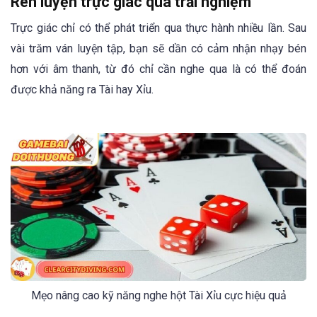
Rèn luyện trực giác qua trải nghiệm
Trực giác chỉ có thể phát triển qua thực hành nhiều lần. Sau
vài trăm ván luyện tập, bạn sẽ dần có cảm nhận nhạy bén
hơn với âm thanh, từ đó chỉ cần nghe qua là có thể đoán
được khả năng ra Tài hay Xỉu.
Mẹo nâng cao kỹ năng nghe hột Tài Xỉu cực hiệu quả