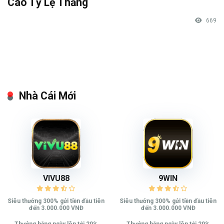
Cao Tỷ Lệ Thắng
669
Nhà Cái Mới
VIVU88
9WIN
Siêu thưởng 300% gửi tiền đầu tiên
Siêu thưởng 300% gửi tiền đầu tiên
đến 3.000.000 VNĐ
đến 3.000.000 VNĐ