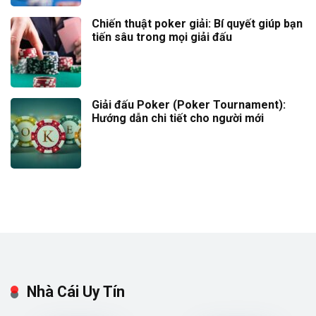
Chiến thuật poker giải: Bí quyết giúp bạn
tiến sâu trong mọi giải đấu
Giải đấu Poker (Poker Tournament):
Hướng dẫn chi tiết cho người mới
Nhà Cái Uy Tín