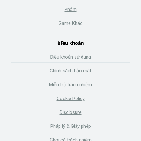
Phỏm
Game Khác
Điều khoản
Điều khoản sử dụng
Chính sách bảo mật
Miễn trừ trách nhiệm
Cookie Policy
Disclosure
Pháp lý & Giấy phép
Chơi có trách nhiệm