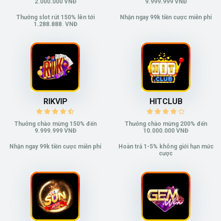
2.000.000 VNĐ
9.999.999 VNĐ
Thưởng slot rút 150% lên tới
Nhận ngay 99k tiền cược miễn phí
1.288.888. VNĐ
RIKVIP
HITCLUB
Thưởng chào mừng 150% đến
Thưởng chào mừng 200% đến
9.999.999 VNĐ
10.000.000 VNĐ
Nhận ngay 99k tiền cược miễn phí
Hoàn trả 1-5% không giới hạn mức
cược