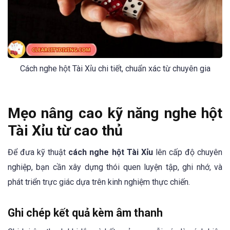
Cách nghe hột Tài Xỉu chi tiết, chuẩn xác từ chuyên gia
Mẹo nâng cao kỹ năng nghe hột
Tài Xỉu từ cao thủ
Để đưa kỹ thuật
cách nghe hột Tài Xỉu
lên cấp độ chuyên
nghiệp, bạn cần xây dựng thói quen luyện tập, ghi nhớ, và
phát triển trực giác dựa trên kinh nghiệm thực chiến.
Ghi chép kết quả kèm âm thanh