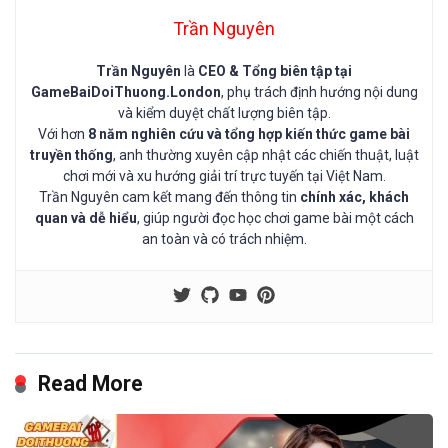
Trần Nguyên
Trần Nguyên
là
CEO & Tổng biên tập tại
GameBaiDoiThuong.London
, phụ trách định hướng nội dung
và kiểm duyệt chất lượng biên tập.
Với hơn
8 năm nghiên cứu và tổng hợp kiến thức game bài
truyền thống
, anh thường xuyên cập nhật các chiến thuật, luật
chơi mới và xu hướng giải trí trực tuyến tại Việt Nam.
Trần Nguyên cam kết mang đến thông tin
chính xác, khách
quan và dễ hiểu
, giúp người đọc học chơi game bài một cách
an toàn và có trách nhiệm.
Read More