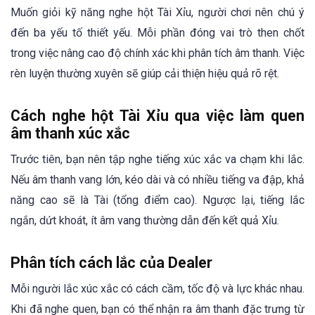
Muốn giỏi kỹ năng nghe hột Tài Xỉu, người chơi nên chú ý
đến ba yếu tố thiết yếu. Mỗi phần đóng vai trò then chốt
trong việc nâng cao độ chính xác khi phân tích âm thanh. Việc
rèn luyện thường xuyên sẽ giúp cải thiện hiệu quả rõ rệt.
Cách nghe hột Tài Xỉu qua việc làm quen
âm thanh xúc xắc
Trước tiên, bạn nên tập nghe tiếng xúc xắc va chạm khi lắc.
Nếu âm thanh vang lớn, kéo dài và có nhiều tiếng va đập, khả
năng cao sẽ là Tài (tổng điểm cao). Ngược lại, tiếng lắc
ngắn, dứt khoát, ít âm vang thường dẫn đến kết quả Xỉu.
Phân tích cách lắc của Dealer
Mỗi người lắc xúc xắc có cách cầm, tốc độ và lực khác nhau.
Khi đã nghe quen, bạn có thể nhận ra âm thanh đặc trưng từ