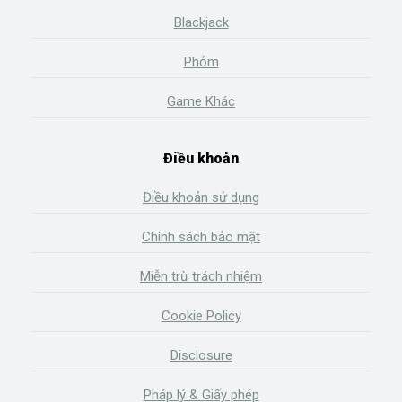
Blackjack
Phỏm
Game Khác
Điều khoản
Điều khoản sử dụng
Chính sách bảo mật
Miễn trừ trách nhiệm
Cookie Policy
Disclosure
Pháp lý & Giấy phép