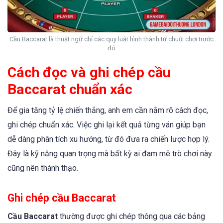
Cầu Baccarat là thuật ngữ chỉ các quy luật hình thành từ chuỗi chơi trước
đó
Cách đọc và ghi chép cầu
Baccarat chuẩn xác
Để gia tăng tỷ lệ chiến thắng, anh em cần nắm rõ cách đọc,
ghi chép chuẩn xác. Việc ghi lại kết quả từng ván giúp bạn
dễ dàng phân tích xu hướng, từ đó đưa ra chiến lược hợp lý.
Đây là kỹ năng quan trọng mà bất kỳ ai đam mê trò chơi này
cũng nên thành thạo.
Ghi chép cầu Baccarat
Cầu Baccarat
thường được ghi chép thông qua các bảng