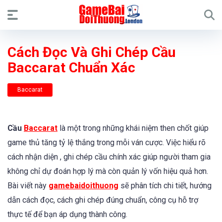
Cách Đọc Và Ghi Chép Cầu
Baccarat Chuẩn Xác
Baccarat
Cầu
Baccarat
là một trong những khái niệm then chốt giúp
game thủ tăng tỷ lệ thắng trong mỗi ván cược. Việc hiểu rõ
cách nhận diện , ghi chép cầu chính xác giúp người tham gia
không chỉ dự đoán hợp lý mà còn quản lý vốn hiệu quả hơn.
Bài viết này
gamebaidoithuong
sẽ phân tích chi tiết, hướng
dẫn cách đọc, cách ghi chép đúng chuẩn, công cụ hỗ trợ
thực tế để bạn áp dụng thành công.