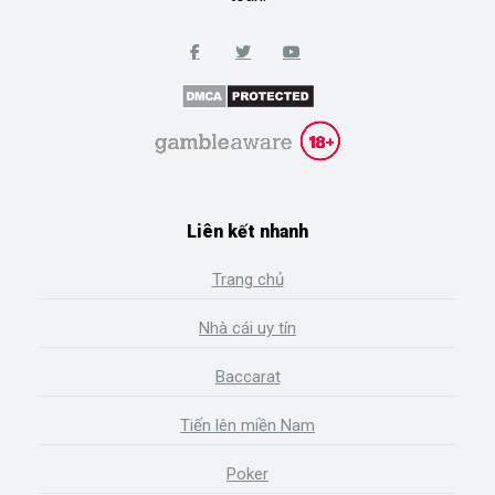
Liên kết nhanh
Trang chủ
Nhà cái uy tín
Baccarat
Tiến lên miền Nam
Poker