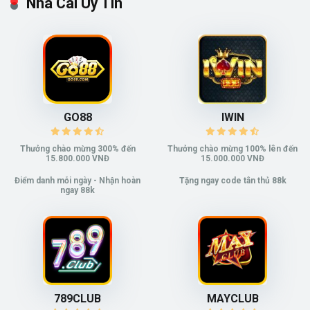
Nhà Cái Uy Tín
GO88
IWIN
Thưởng chào mừng 300% đến
Thưởng chào mừng 100% lên đến
15.800.000 VNĐ
15.000.000 VNĐ
Điểm danh mỗi ngày - Nhận hoàn
Tặng ngay code tân thủ 88k
ngay 88k
789CLUB
MAYCLUB