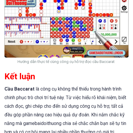
Hướng dẫn thực tế cùng công cụ hỗ trợ đọc cầu Baccarat
Kết luận
Cầu Baccarat
là công cụ không thể thiếu trong hành trình
chinh phục trò chơi trí tuệ này. Từ việc hiểu rõ khái niệm, biết
cách đọc, ghi chép cho đến sử dụng công cụ hỗ trợ, tất cả
đều góp phần nâng cao hiệu quả dự đoán. Khi nắm chắc kỹ
năng mà gamebaidoithuong chia sẻ chắc chắn bạn sẽ tự tin
hơn và có cơ hội mang lại nhiều phần thưởng có giá trị.