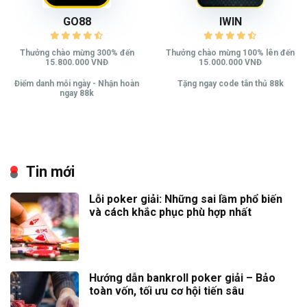
GO88
IWIN
Thưởng chào mừng 300% đến
Thưởng chào mừng 100% lên đến
15.800.000 VNĐ
15.000.000 VNĐ
Điểm danh mỗi ngày - Nhận hoàn
Tặng ngay code tân thủ 88k
ngay 88k
Tin mới
Lỗi poker giải: Những sai lầm phổ biến
và cách khắc phục phù hợp nhất
Hướng dẫn bankroll poker giải – Bảo
toàn vốn, tối ưu cơ hội tiến sâu