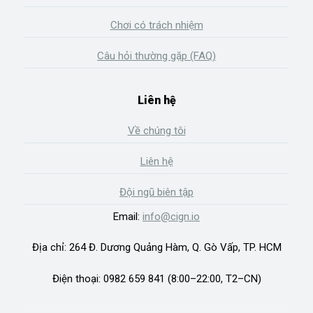
Chơi có trách nhiệm
Câu hỏi thường gặp (FAQ)
Liên hệ
Về chúng tôi
Liên hệ
Đội ngũ biên tập
Email:
info@cign.io
Địa chỉ: 264 Đ. Dương Quảng Hàm, Q. Gò Vấp, TP. HCM
Điện thoại: 0982 659 841 (8:00–22:00, T2–CN)