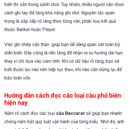
hiển thị sẵn trong sảnh chơi. Tuy nhiên, nhiều người vẫn chọn
cách ghi tay để tăng khả năng ghi nhớ. Nguyên tắc quan
trọng là sắp xếp rõ ràng theo từng ván, phân loại kết quả
thuộc Banker hoặc Player.
Việc ghi chép cẩn thận giúp bạn dễ dàng quan sát toàn bộ
diễn biến. Đây cũng là nền tảng để nhận ra xu hướng dài hạn
thay vì chỉ dựa vào cảm tính. Khi có dữ liệu rõ ràng, bạn sẽ
biết được lúc nào nên tiếp tục theo, khi nào cần dừng lại để
bảo toàn vốn.
Hướng dẫn cách đọc các loại cầu phổ biến
hiện nay
Nắm rõ cách đọc các loại
cầu Baccarat
sẽ giúp bạn nhanh
chóng nắm bắt quy luật vận hành của từng kiểu.. Nhờ đó, anh