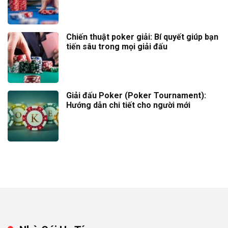
Chiến thuật poker giải: Bí quyết giúp bạn
tiến sâu trong mọi giải đấu
Giải đấu Poker (Poker Tournament):
Hướng dẫn chi tiết cho người mới