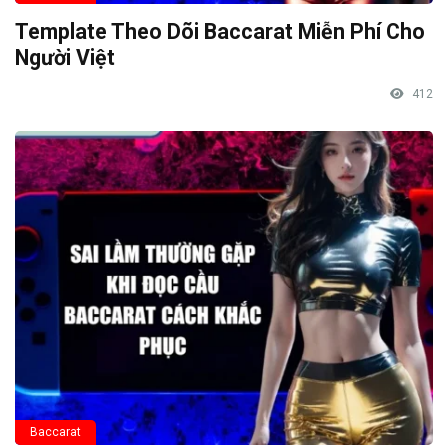
Template Theo Dõi Baccarat Miễn Phí Cho
Người Việt
412
Baccarat