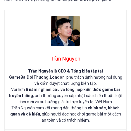
Trần Nguyên
Trần Nguyên
là
CEO & Tổng biên tập tại
GameBaiDoiThuong.London
, phụ trách định hướng nội dung
và kiểm duyệt chất lượng biên tập.
Với hơn
8 năm nghiên cứu và tổng hợp kiến thức game bài
truyền thống
, anh thường xuyên cập nhật các chiến thuật, luật
chơi mới và xu hướng giải trí trực tuyến tại Việt Nam.
Trần Nguyên cam kết mang đến thông tin
chính xác, khách
quan và dễ hiểu
, giúp người đọc học chơi game bài một cách
an toàn và có trách nhiệm.