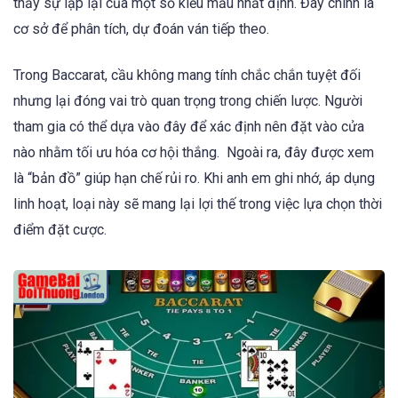
thấy sự lặp lại của một số kiểu mẫu nhất định. Đây chính là
cơ sở để phân tích, dự đoán ván tiếp theo.
Trong Baccarat, cầu không mang tính chắc chắn tuyệt đối
nhưng lại đóng vai trò quan trọng trong chiến lược. Người
tham gia có thể dựa vào đây để xác định nên đặt vào cửa
nào nhằm tối ưu hóa cơ hội thắng. Ngoài ra, đây được xem
là “bản đồ” giúp hạn chế rủi ro. Khi anh em ghi nhớ, áp dụng
linh hoạt, loại này sẽ mang lại lợi thế trong việc lựa chọn thời
điểm đặt cược.