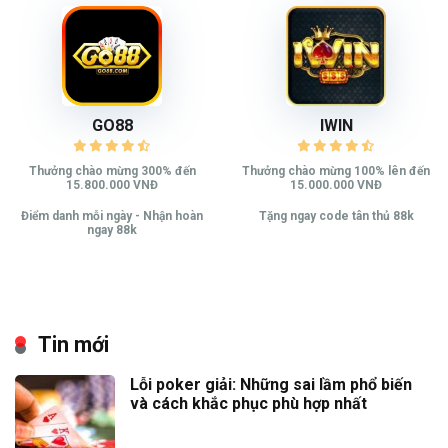
GO88
IWIN
Thưởng chào mừng 300% đến
Thưởng chào mừng 100% lên đến
15.800.000 VNĐ
15.000.000 VNĐ
Điểm danh mỗi ngày - Nhận hoàn
Tặng ngay code tân thủ 88k
ngay 88k
Tin mới
Lỗi poker giải: Những sai lầm phổ biến
và cách khắc phục phù hợp nhất