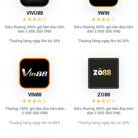
VIVU88
9WIN
Siêu thưởng 300% gửi tiền đầu tiên
Siêu thưởng 300% gửi tiền đầu tiên
đến 3.000.000 VNĐ
đến 3.000.000 VNĐ
Thưởng hằng ngày lên tới 20%
Thưởng hằng ngày lên tới 20%
VIN88
ZO88
Thưởng 100% gửi tiền đầu tiên đến
Siêu thưởng 300% gửi tiền đầu tiên
5.000.000 VNĐ
đến 3.000.000 VNĐ
Thưởng hằng ngày lên tới 88%
Thưởng hằng ngày lên tới 20%