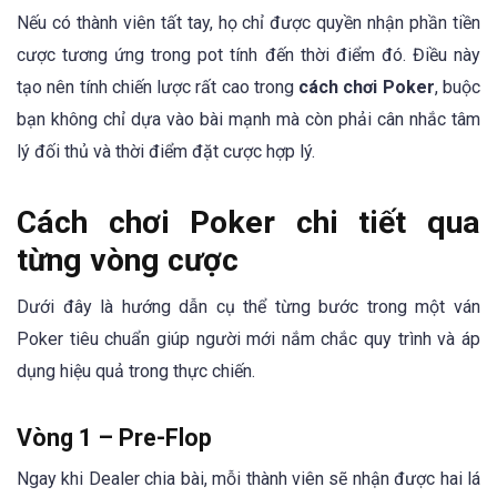
Nếu có thành viên tất tay, họ chỉ được quyền nhận phần tiền
cược tương ứng trong pot tính đến thời điểm đó. Điều này
tạo nên tính chiến lược rất cao trong
cách chơi Poker
, buộc
bạn không chỉ dựa vào bài mạnh mà còn phải cân nhắc tâm
lý đối thủ và thời điểm đặt cược hợp lý.
Cách chơi Poker chi tiết qua
từng vòng cược
Dưới đây là hướng dẫn cụ thể từng bước trong một ván
Poker tiêu chuẩn giúp người mới nắm chắc quy trình và áp
dụng hiệu quả trong thực chiến.
Vòng 1 – Pre-Flop
Ngay khi Dealer chia bài, mỗi thành viên sẽ nhận được hai lá