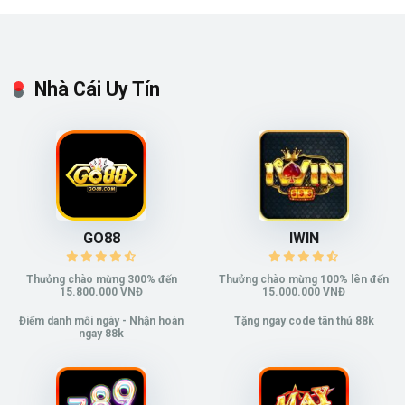
Nhà Cái Uy Tín
GO88
IWIN
Thưởng chào mừng 300% đến
Thưởng chào mừng 100% lên đến
15.800.000 VNĐ
15.000.000 VNĐ
Điểm danh mỗi ngày - Nhận hoàn
Tặng ngay code tân thủ 88k
ngay 88k