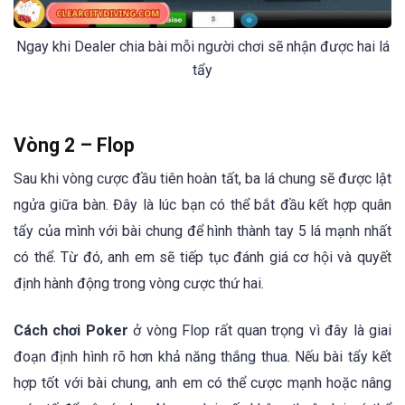
Ngay khi Dealer chia bài mỗi người chơi sẽ nhận được hai lá
tẩy
Vòng 2 – Flop
Sau khi vòng cược đầu tiên hoàn tất, ba lá chung sẽ được lật
ngửa giữa bàn. Đây là lúc bạn có thể bắt đầu kết hợp quân
tẩy của mình với bài chung để hình thành tay 5 lá mạnh nhất
có thể. Từ đó, anh em sẽ tiếp tục đánh giá cơ hội và quyết
định hành động trong vòng cược thứ hai.
Cách chơi Poker
ở vòng Flop rất quan trọng vì đây là giai
đoạn định hình rõ hơn khả năng thắng thua. Nếu bài tẩy kết
hợp tốt với bài chung, anh em có thể cược mạnh hoặc nâng