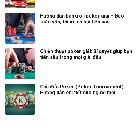
Hướng dẫn bankroll poker giải – Bảo
toàn vốn, tối ưu cơ hội tiến sâu
Chiến thuật poker giải: Bí quyết giúp bạn
tiến sâu trong mọi giải đấu
Giải đấu Poker (Poker Tournament):
Hướng dẫn chi tiết cho người mới