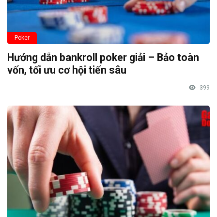
Poker
Hướng dẫn bankroll poker giải – Bảo toàn
vốn, tối ưu cơ hội tiến sâu
399