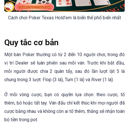
Cách chơi Poker Texas Hold’em là biến thể phổ biến nhất
Quy tắc cơ bản
Một bàn Poker thường có từ 2 đến 10 người chơi, trong đó
vị trí Dealer sẽ luân phiên sau mỗi ván. Trước khi bắt đầu,
mỗi người được chia 2 quân tẩy, sau đó lần lượt lật 5 lá
chung trong 3 lượt: Flop (3 lá), Turn (1 lá) và River (1 lá).
Ở mỗi vòng cược, bạn có quyền lựa chọn: theo cược, tố
thêm, bỏ hoặc tất tay. Ván đấu chỉ kết thúc khi mọi người đã
cược bằng nhau và không còn ai tố thêm, thắng sẽ nhận toàn
bộ tiền trong pot.