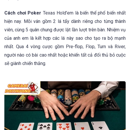
Cách chơi Poker
Texas Hold’em là biến thể phổ biến nhất
hiện nay. Mỗi ván gồm 2 lá tẩy dành riêng cho từng thành
viên, cùng 5 quân chung được lật lần lượt trên bàn. Nhiệm vụ
của anh em là kết hợp các lá này sao cho tạo ra bộ mạnh
nhất. Qua 4 vòng cược gồm Pre-flop, Flop, Turn và River,
người nào có bài cao nhất hoặc khiến tất cả đối thủ bỏ cuộc
sẽ giành chiến thắng.