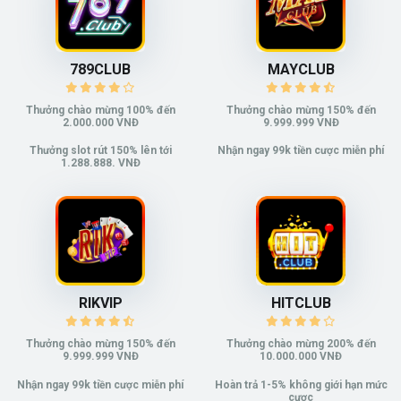
789CLUB
MAYCLUB
Thưởng chào mừng 100% đến
Thưởng chào mừng 150% đến
2.000.000 VNĐ
9.999.999 VNĐ
Thưởng slot rút 150% lên tới
Nhận ngay 99k tiền cược miễn phí
1.288.888. VNĐ
RIKVIP
HITCLUB
Thưởng chào mừng 150% đến
Thưởng chào mừng 200% đến
9.999.999 VNĐ
10.000.000 VNĐ
Nhận ngay 99k tiền cược miễn phí
Hoàn trả 1-5% không giới hạn mức
cược