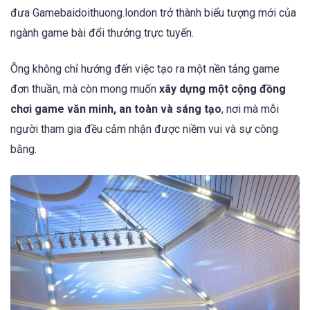
đưa Gamebaidoithuong.london trở thành biểu tượng mới của
ngành game bài đổi thưởng trực tuyến.
Ông không chỉ hướng đến việc tạo ra một nền tảng game
đơn thuần, mà còn mong muốn
xây dựng một cộng đồng
chơi game văn minh, an toàn và sáng tạo
, nơi mà mỗi
người tham gia đều cảm nhận được niềm vui và sự công
bằng.