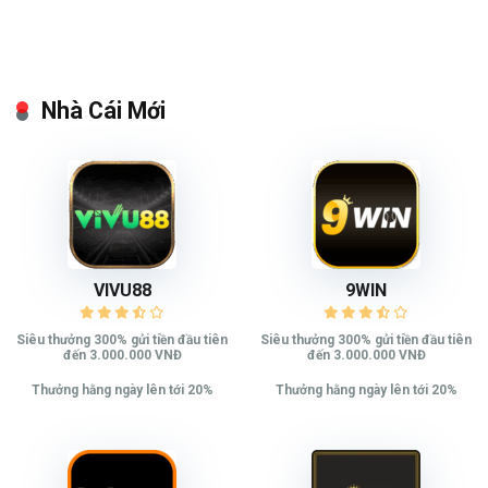
Nhà Cái Mới
VIVU88
9WIN
Siêu thưởng 300% gửi tiền đầu tiên
Siêu thưởng 300% gửi tiền đầu tiên
đến 3.000.000 VNĐ
đến 3.000.000 VNĐ
Thưởng hằng ngày lên tới 20%
Thưởng hằng ngày lên tới 20%