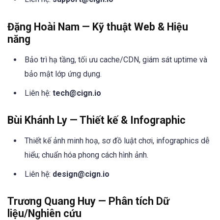
Đặng Hoài Nam — Kỹ thuật Web & Hiệu
năng
Bảo trì hạ tầng, tối ưu cache/CDN, giám sát uptime và
bảo mật lớp ứng dụng.
Liên hệ:
tech@cign.io
Bùi Khánh Ly — Thiết kế & Infographic
Thiết kế ảnh minh hoạ, sơ đồ luật chơi, infographics dễ
hiểu; chuẩn hóa phong cách hình ảnh.
Liên hệ:
design@cign.io
Trương Quang Huy — Phân tích Dữ
liệu/Nghiên cứu