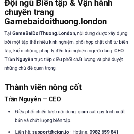
Đội ngũ Biên tập & Vận hành
chuyên trang
Gamebaidoithuong.london
Tại
GameBaiDoiThuong.London
, nội dung được xây dựng
bởi một tập thể nhiều kinh nghiệm, phối hợp chặt chẽ từ biên
tập, kiểm chứng, pháp lý đến trải nghiệm người dùng.
CEO
Trần Nguyên
trực tiếp điều phối chất lượng và phê duyệt
những chủ đề quan trọng.
Thành viên nòng cốt
Trần Nguyên — CEO
Điều phối chiến lược nội dung, giám sát quy trình xuất
bản và chất lượng biên tập.
Liên hệ:
support@cign.io
· Hotline:
0982 659 841