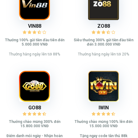
VIN88
ZO88
Thưởng 100% gửi tiền đầu tiên đến
Siêu thưởng 300% gửi tiền đầu tiên
5.000.000 VNĐ
đến 3.000.000 VNĐ
Thưởng hằng ngày lên tới 88%
Thưởng hằng ngày lên tới 20%
GO88
IWIN
Thưởng chào mừng 300% đến
Thưởng chào mừng 100% lên đến
15.800.000 VNĐ
15.000.000 VNĐ
Điểm danh mỗi ngày - Nhận hoàn
Tặng ngay code tân thủ 88k