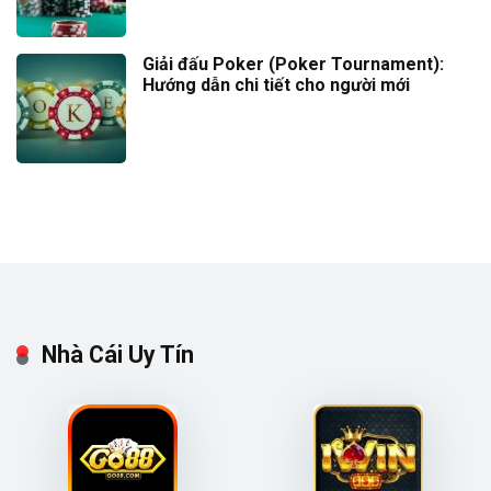
Giải đấu Poker (Poker Tournament):
Hướng dẫn chi tiết cho người mới
Nhà Cái Uy Tín