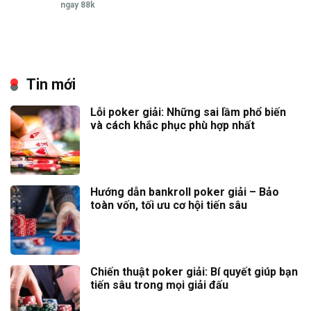
ngay 88k
Tin mới
Lỗi poker giải: Những sai lầm phổ biến
và cách khắc phục phù hợp nhất
Hướng dẫn bankroll poker giải – Bảo
toàn vốn, tối ưu cơ hội tiến sâu
Chiến thuật poker giải: Bí quyết giúp bạn
tiến sâu trong mọi giải đấu