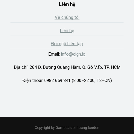
Liên hệ
Về chúng tôi
Liên hệ
Đội ngũ biên tập
Email:
info@cign.io
Địa chỉ: 264 Đ. Dương Quảng Hàm, Q. Gò Vấp, TP. HCM
Điện thoại: 0982 659 841 (8:00–22:00, T2–CN)
Copyright by Gamebaidoithuong.london